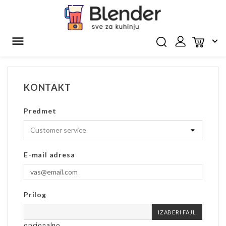


KONTAKT
Predmet
E-mail adresa
Prilog
IZABERI FAJL
opcionalno