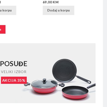
Cijena
M
69,00 KM
u korpu
Dodaj u korpu
a
POSUĐE
VELIKI IZBOR
AKCIJA 35%