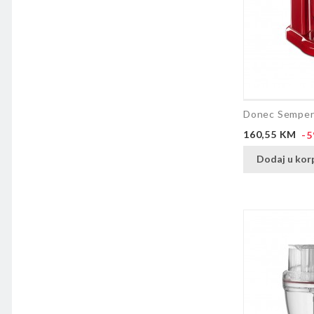
Donec Semper 
Cijena
160,55 KM
-
Dodaj u kor