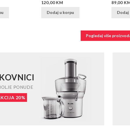
Cijena
Cijena
120,00 KM
89,00 K
pu
Dodaj u korpu
Dodaj 
Pogledaj više proizvod
KOVNICI
BOLJE PONUDE
KCIJA 20%