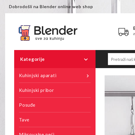
Dobrodošli na Blender online web shop

Kategorije
Kuhinjski aparati

Kuhinjski pribor
Posuđe
Tave
Mikrovalne peći