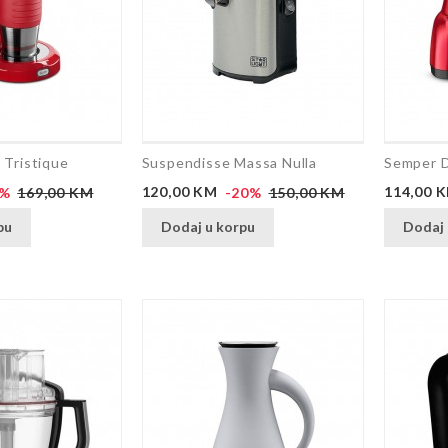
Tristique
Suspendisse Massa Nulla
Semper D
Redovna
Cijena
Redovna
Cijena
5%
169,00 KM
120,00 KM
-20%
150,00 KM
114,00 
cijena
cijena
pu
Dodaj u korpu
Dodaj 