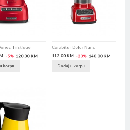
onec Tristique
Curabitur Dolor Nunc
Redovna
Cijena
Redovna
KM
-5%
120,00 KM
112,00 KM
-20%
140,00 KM
cijena
cijena
u korpu
Dodaj u korpu