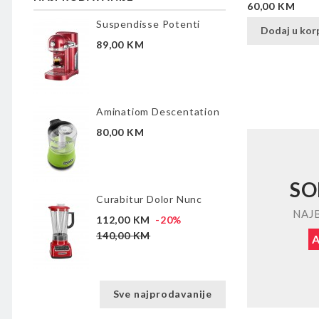
Cijena
60,00 KM
Suspendisse Potenti
Dodaj u kor
89,00 KM
Aminatiom Descentation
80,00 KM
SO
Curabitur Dolor Nunc
NAJ
112,00 KM
-20%
140,00 KM
A
Sve najprodavanije