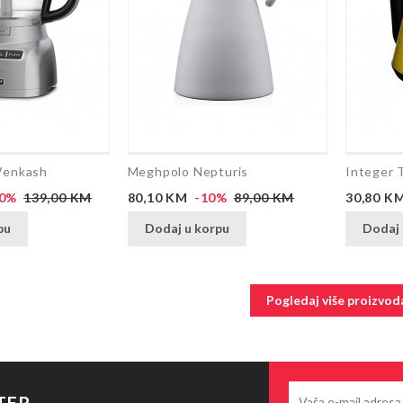
Venkash
Meghpolo Nepturis
Integer 
Redovna
Cijena
Redovna
Cijena
20%
139,00 KM
80,10 KM
-10%
89,00 KM
30,80 K
cijena
cijena
pu
Dodaj u korpu
Dodaj 
Pogledaj više proizvod
TER