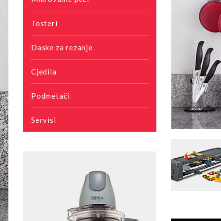
Tosteri
Daske za rezanje
Cjedila
Podmetači
Servisi