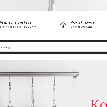
Besplatna dostava
Povrat novca
za narudžbu preko 100KM
unutar 30 dana