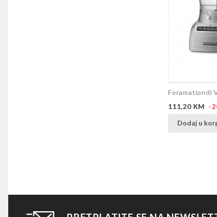
Foramationdi 
Cijena
111,20 KM
-
Dodaj u kor
PRETPLATITE SE NA NEWSLET