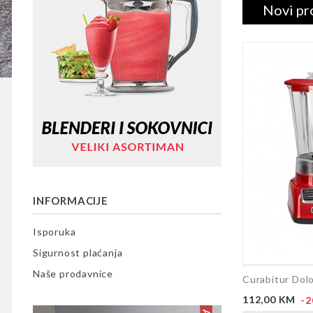
Novi pr
INFORMACIJE
Isporuka
Sigurnost plaćanja
Naše prodavnice
Curabitur Dol
Cijena
112,00 KM
-