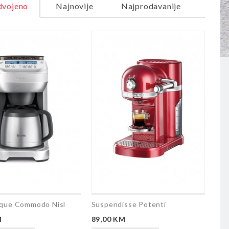
dvojeno
Najnovije
Najprodavanije
eque Commodo Nisl
Suspendisse Potenti
Cijena
M
89,00 KM