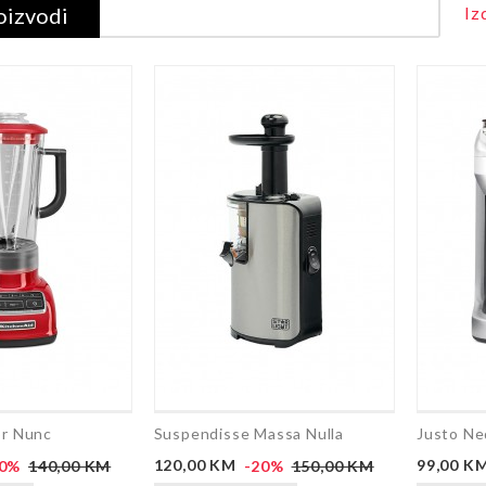
oizvodi
Iz
or Nunc
Suspendisse Massa Nulla
Justo N
Redovna
Cijena
Redovna
Cijena
20%
140,00 KM
120,00 KM
-20%
150,00 KM
99,00 K
cijena
cijena