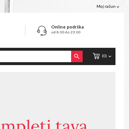
Moj račun

Online podrška
od 8:00 do 23:00

(0)
