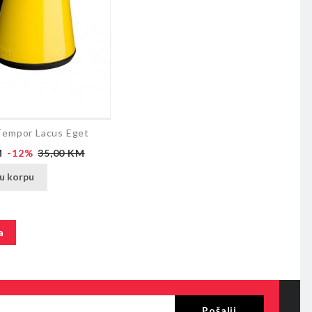
Tempor Lacus Eget
Redovna
M
-12%
35,00 KM
cijena
u korpu
a