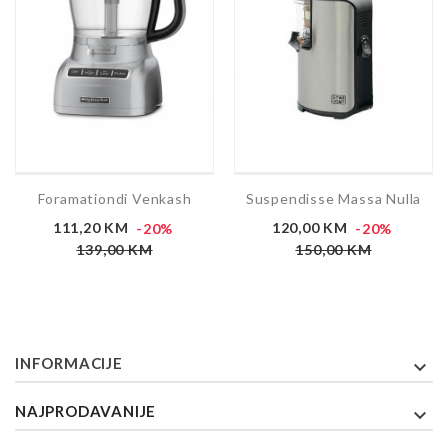
Foramationdi Venkash
Suspendisse Massa Nulla
Cijena
Redovna
Cijena
Redov
111,20 KM
-20%
120,00 KM
-20%
cijena
cijena
139,00 KM
150,00 KM
INFORMACIJE

NAJPRODAVANIJE
