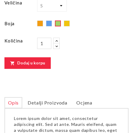
Veličina
Orange
Blue
Yellow
Green
Boja
Količina
Dodaj u korpu

Opis
Detalji Proizvoda
Ocjena
Lorem ipsum dolor sit amet, consectetur
adipiscing elit. Sed at ante. Mauris eleifend, quam
a vulputate dictum, massa quam dapibus leo, eget