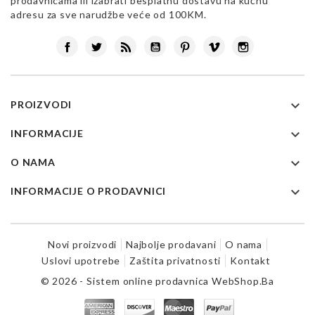
prodavnicama ili izabrati besplatnu dostavu na kućnu
adresu za sve narudžbe veće od 100KM.
Facebook
Twitter
Rss
YouTube
Pinterest
Vimeo
Instagram

PROIZVODI

INFORMACIJE

O NAMA

INFORMACIJE O PRODAVNICI
Novi proizvodi
Najbolje prodavani
O nama
Uslovi upotrebe
Zaštita privatnosti
Kontakt
© 2026 - Sistem online prodavnica WebShop.Ba