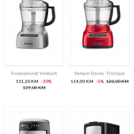
Foramationdi Venkash
Semper Donec Tristique
111,20 KM
-20%
114,00 KM
-5%
120,00 KM
139,00 KM