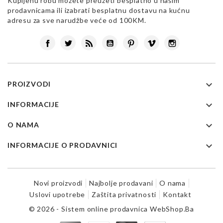
Kupljenu robu možete preuzeti besplatno u našim
prodavnicama ili izabrati besplatnu dostavu na kućnu
adresu za sve narudžbe veće od 100KM.
Facebook
Twitter
Rss
YouTube
Pinterest
Vimeo
Instagram

PROIZVODI

INFORMACIJE

O NAMA

INFORMACIJE O PRODAVNICI
Novi proizvodi
Najbolje prodavani
O nama
Uslovi upotrebe
Zaštita privatnosti
Kontakt
© 2026 - Sistem online prodavnica WebShop.Ba