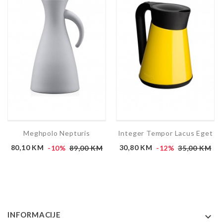
Meghpolo Nepturis
Integer Tempor Lacus Eget
Cijena
Redovna
Cijena
Redovna
80,10 KM
-10%
89,00 KM
30,80 KM
-12%
35,00 KM
cijena
cijena
INFORMACIJE
