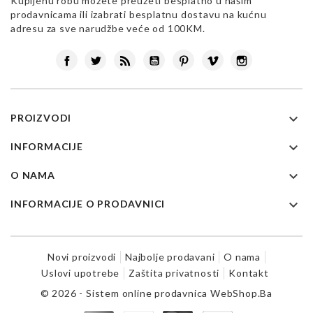
Kupljenu robu možete preuzeti besplatno u našim
prodavnicama ili izabrati besplatnu dostavu na kućnu
adresu za sve narudžbe veće od 100KM.
Facebook
Twitter
Rss
YouTube
Pinterest
Vimeo
Instagram

PROIZVODI

INFORMACIJE

O NAMA

INFORMACIJE O PRODAVNICI
Novi proizvodi
Najbolje prodavani
O nama
Uslovi upotrebe
Zaštita privatnosti
Kontakt
© 2026 - Sistem online prodavnica WebShop.Ba