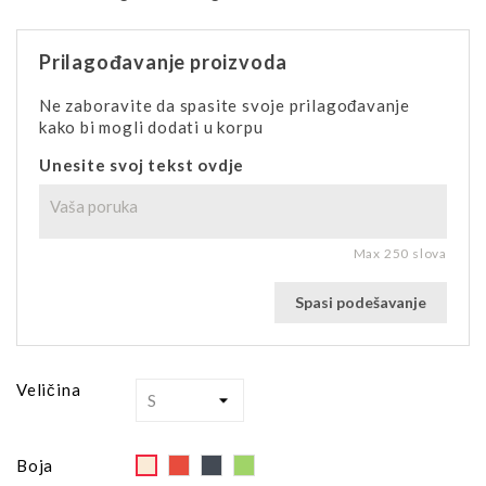
Prilagođavanje proizvoda
Ne zaboravite da spasite svoje prilagođavanje
kako bi mogli dodati u korpu
Unesite svoj tekst ovdje
Max 250 slova
Spasi podešavanje
Veličina
Red
Black
Green
Off
Boja
White