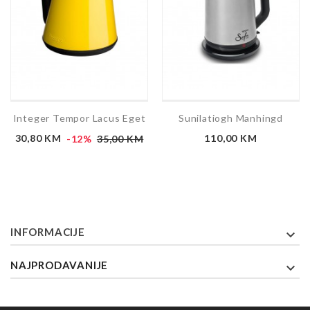
Integer Tempor Lacus Eget
Sunilatiogh Manhingd
Cijena
Redovna
Cijena
30,80 KM
-12%
35,00 KM
110,00 KM
cijena
INFORMACIJE

NAJPRODAVANIJE
