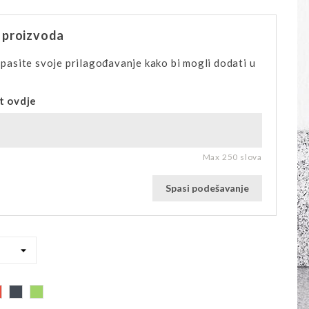
 proizvoda
pasite svoje prilagođavanje kako bi mogli dodati u
t ovdje
Max 250 slova
Spasi podešavanje
Red
Black
Green
te