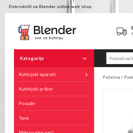
Dobrodošli na Blender online web shop

Kategorije
Kuhinjski aparati

Početna
Pod
Kuhinjski pribor
Posuđe
Tave
Mikrovalne peći