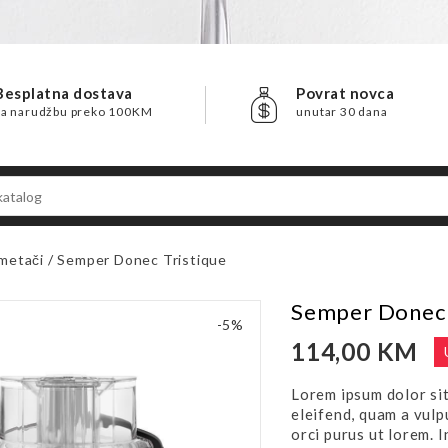
Besplatna dostava
Povrat novca
za narudžbu preko 100KM
unutar 30 dana
metači
Semper Donec Tristique
Semper Donec 
-5%
114,00 KM
Lorem ipsum dolor sit
eleifend, quam a vulp
orci purus ut lorem. In