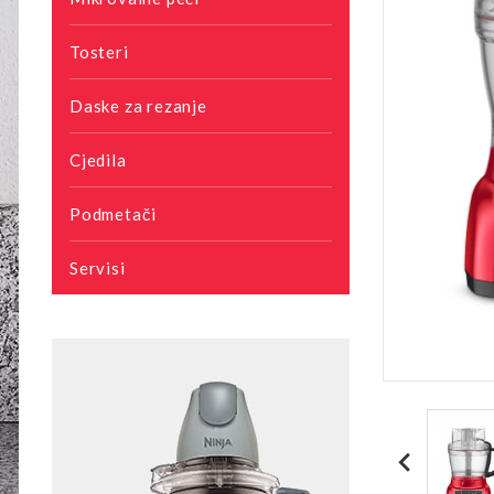
Tosteri
Daske za rezanje
Cjedila
Podmetači
Servisi