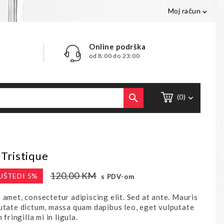
Moj račun

Online podrška
od 8:00 do 23:00

(0)

Tristique
120,00 KM
UŠTEDI 5%
s PDV-om
 amet, consectetur adipiscing elit. Sed at ante. Mauris
utate dictum, massa quam dapibus leo, eget vulputate
 fringilla mi in ligula.