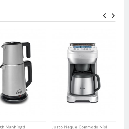
ogh Manhingd
Justo Neque Commodo Nisl
Sus