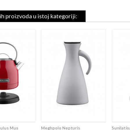
h proizvoda u istoj kategoriji:
culus Mus
Meghpolo Nepturis
Sunilati