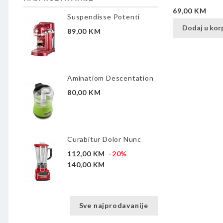
Cijena
69,00 KM
Suspendisse Potenti
Dodaj u kor
89,00 KM
Aminatiom Descentation
80,00 KM
Curabitur Dolor Nunc
112,00 KM
-20%
140,00 KM
Sve najprodavanije