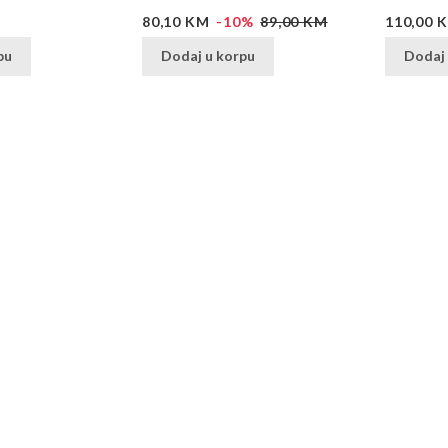
Cijena
Redovna
Cijena
80,10 KM
-10%
89,00 KM
110,00 
cijena
pu
Dodaj u korpu
Dodaj 