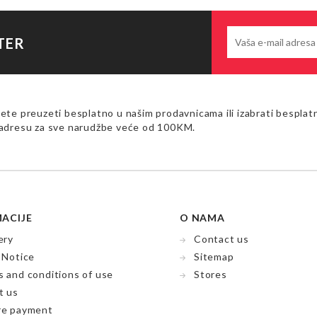
TER
te preuzeti besplatno u našim prodavnicama ili izabrati besplat
adresu za sve narudžbe veće od 100KM.
ACIJE
O NAMA
ery
Contact us
 Notice
Sitemap
 and conditions of use
Stores
t us
re payment