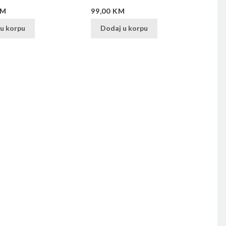
Cijena
Cij
KM
99,00 KM
12
u korpu
Dodaj u korpu