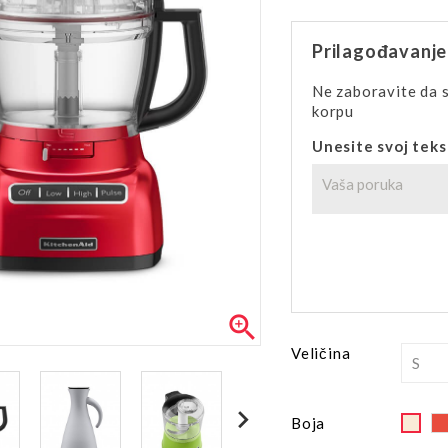
Prilagođavanje
Ne zaboravite da s
korpu
Unesite svoj teks

Veličina
Off
Boja
Whi