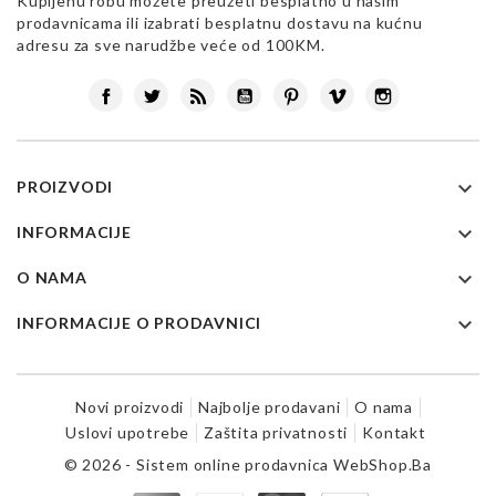
Kupljenu robu možete preuzeti besplatno u našim
prodavnicama ili izabrati besplatnu dostavu na kućnu
adresu za sve narudžbe veće od 100KM.
Facebook
Twitter
Rss
YouTube
Pinterest
Vimeo
Instagram

PROIZVODI

INFORMACIJE

O NAMA

INFORMACIJE O PRODAVNICI
Novi proizvodi
Najbolje prodavani
O nama
Uslovi upotrebe
Zaštita privatnosti
Kontakt
© 2026 - Sistem online prodavnica WebShop.Ba