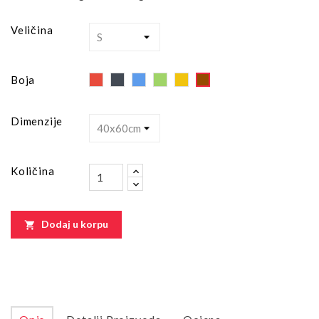
Veličina
Red
Black
Blue
Green
Yellow
Brown
Boja
Dimenzije
Količina
Dodaj u korpu
