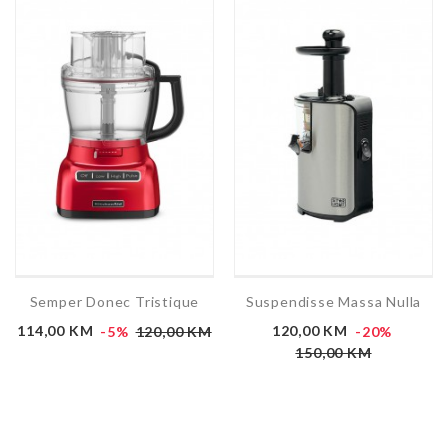
Semper Donec Tristique
Suspendisse Massa Nulla
Cijena
Redovna
Cijena
Redov
114,00 KM
-5%
120,00 KM
120,00 KM
-20%
cijena
cijena
150,00 KM