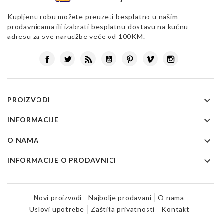
Kupljenu robu možete preuzeti besplatno u našim
prodavnicama ili izabrati besplatnu dostavu na kućnu
adresu za sve narudžbe veće od 100KM.
Facebook
Twitter
Rss
YouTube
Pinterest
Vimeo
Instagram

PROIZVODI

INFORMACIJE

O NAMA

INFORMACIJE O PRODAVNICI
Novi proizvodi
Najbolje prodavani
O nama
Uslovi upotrebe
Zaštita privatnosti
Kontakt