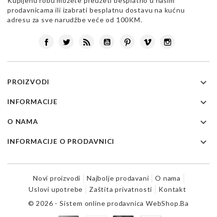
Kupljenu robu možete preuzeti besplatno u našim
prodavnicama ili izabrati besplatnu dostavu na kućnu
adresu za sve narudžbe veće od 100KM.
Facebook
Twitter
Rss
YouTube
Pinterest
Vimeo
Instagram

PROIZVODI

INFORMACIJE

O NAMA

INFORMACIJE O PRODAVNICI
Novi proizvodi
Najbolje prodavani
O nama
Uslovi upotrebe
Zaštita privatnosti
Kontakt
© 2026 - Sistem online prodavnica WebShop.Ba