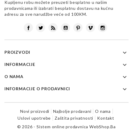
Kupljenu robu možete preuzeti besplatno u našim
prodavnicama ili izabrati besplatnu dostavu na kućnu
adresu za sve narudžbe veće od 100KM.
Facebook
Twitter
Rss
YouTube
Pinterest
Vimeo
Instagram

PROIZVODI

INFORMACIJE

O NAMA

INFORMACIJE O PRODAVNICI
Novi proizvodi
Najbolje prodavani
O nama
Uslovi upotrebe
Zaštita privatnosti
Kontakt
© 2026 - Sistem online prodavnica WebShop.Ba