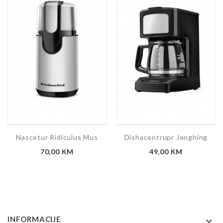
Nascetur Ridiculus Mus
Dishacentrupr Jenghing
Cijena
Cijena
70,00 KM
49,00 KM
INFORMACIJE
