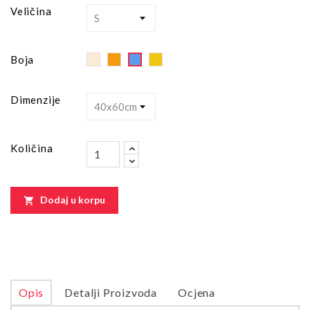
Veličina
Off
Orange
Yellow
Blue
Boja
White
Dimenzije
Količina
Dodaj u korpu

Opis
Detalji Proizvoda
Ocjena