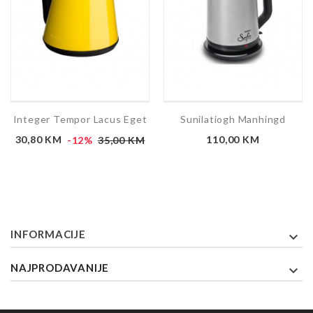
Integer Tempor Lacus Eget
Sunilatiogh Manhingd
Cijena
Redovna
Cijena
30,80 KM
-12%
35,00 KM
110,00 KM
cijena
INFORMACIJE

NAJPRODAVANIJE
