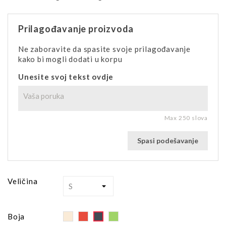
Prilagođavanje proizvoda
Ne zaboravite da spasite svoje prilagođavanje
kako bi mogli dodati u korpu
Unesite svoj tekst ovdje
Max 250 slova
Spasi podešavanje
Veličina
Off
Red
Green
Black
Boja
White